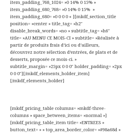
item_padding_768_1024= »0 14% 0 15% »
item_padding_680_768= »0 14% 0 15% »
item_padding_680= »0 0 0 0 « ][mkdf_section_title
position= »center » title_tag= »h2″
disable_break_words= »no » subtitle_tag= »h6″
title= »AU MENU CE MOIS-CI » subtitle= »Réalisée à
partir de produits frais d’ici ou d’ailleurs,
découvrez notre sélection d’entrées, de plats et de
desserts, proposée ce mois-ci. »
subtitle_margin= »25px 0 0 0″ holder_padding= »2px
0 0 0″][/mkdf_elements_holder_item]
[/mkdf_elements_holder]
[mkdf_pricing_table columns= »mkdf-three-
columns » space_between_items= »normal »]
[mkdf_pricing_table_item title= »ENTREES »
button_text= » » top_area_border_color= »#98a68d »