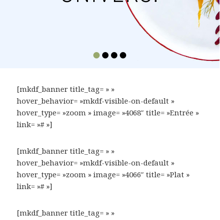
[mkdf_banner title_tag= » »
hover_behavior= »mkdf-visible-on-default »
hover_type= »zoom » image= »4068″ title= »Entrée »
link= »# »]
[mkdf_banner title_tag= » »
hover_behavior= »mkdf-visible-on-default »
hover_type= »zoom » image= »4066″ title= »Plat »
link= »# »]
[mkdf_banner title_tag= » »