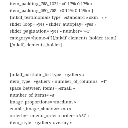
item_padding_768_1024= »0 17% 0 17% »
item_padding_680_768= »0 14% 0 14% « ]
[mkdf_testimonials type= »standard » skin= » »
slider_loop= »yes » slider_autoplay= »yes »
slider_pagination= »yes » number= »-1″
category= »home-4″][/mkdf_elements_holder_item]
[/mkdf_elements_holder]
[mkdf_portfolio_list type= »gallery »
item_type= »gallery » number_of_columns= »4″
space_between_items= »small »
number_of_items= »8″
image_proportions= »medium »
enable_image_shadow= »no »
orderby= »menu_order » order= »ASC »
item_style= »gallery-overlay »