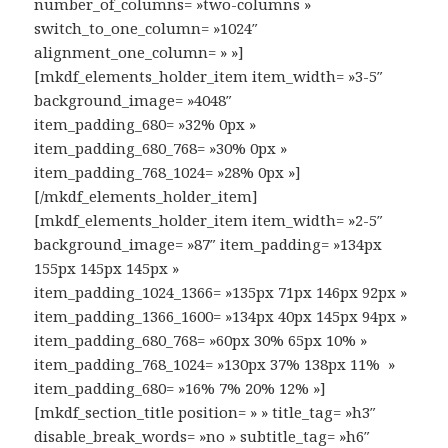
number_of_columns= »two-columns »
switch_to_one_column= »1024″
alignment_one_column= » »]
[mkdf_elements_holder_item item_width= »3-5″
background_image= »4048″
item_padding_680= »32% 0px »
item_padding_680_768= »30% 0px »
item_padding_768_1024= »28% 0px »]
[/mkdf_elements_holder_item]
[mkdf_elements_holder_item item_width= »2-5″
background_image= »87″ item_padding= »134px
155px 145px 145px »
item_padding_1024_1366= »135px 71px 146px 92px »
item_padding_1366_1600= »134px 40px 145px 94px »
item_padding_680_768= »60px 30% 65px 10% »
item_padding_768_1024= »130px 37% 138px 11% »
item_padding_680= »16% 7% 20% 12% »]
[mkdf_section_title position= » » title_tag= »h3″
disable_break_words= »no » subtitle_tag= »h6″