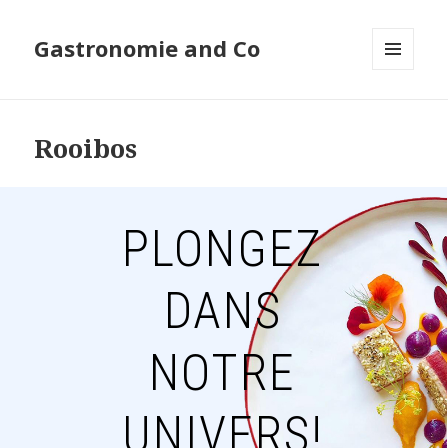
Gastronomie and Co
MENU
ET
WIDGETS
Rooibos
PLONGEZ
DANS
NOTRE
UNIVERS!