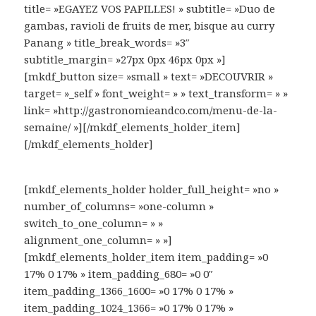
title= »EGAYEZ VOS PAPILLES! » subtitle= »Duo de
gambas, ravioli de fruits de mer, bisque au curry
Panang » title_break_words= »3″
subtitle_margin= »27px 0px 46px 0px »]
[mkdf_button size= »small » text= »DECOUVRIR »
target= »_self » font_weight= » » text_transform= » »
link= »http://gastronomieandco.com/menu-de-la-
semaine/ »][/mkdf_elements_holder_item]
[/mkdf_elements_holder]
[mkdf_elements_holder holder_full_height= »no »
number_of_columns= »one-column »
switch_to_one_column= » »
alignment_one_column= » »]
[mkdf_elements_holder_item item_padding= »0
17% 0 17% » item_padding_680= »0 0″
item_padding_1366_1600= »0 17% 0 17% »
item_padding_1024_1366= »0 17% 0 17% »