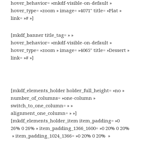
hover_behavior= »mkdf-visible-on-default »
hover_type= »zoom » image= »4071″ title= »Plat »
link= »# »]
[mkdf_banner title_tag= » »
hover_behavior= »mkdf-visible-on-default »
hover_type= »zoom » image= »4065″ title= »Dessert »
link= »# »]
[mkdf_elements_holder holder_full_height= »no »
number_of_columns= »one-column »
switch_to_one_column= » »
alignment_one_column= » »]
[mkdf_elements_holder_item item_padding= »0
26% 0 26% » item_padding_1366_1600= »0 20% 0 20%
» item_padding_1024_1366= »0 20% 0 20% »