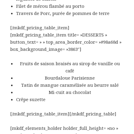
Filet de mérou flambé au porto
Travers de Porc, purée de pommes de terre
[/mkdf_pricing_table_item]
[mkdf_pricing_table_item title= »DESSERTS »
button_text= » » top_area_border_color= »#98a68d »
box_background_image= »3863″]
Fruits de saison braisés au sirop de vanille ou
café
Bourdaloue Parisienne
Tatin de mangue caramélisée au beurre salé
Mi-cuit au chocolat
Crêpe suzette
[/mkdf_pricing_table_item][/mkdf_pricing_table]
[mkdf_elements_holder holder_full_height= »no »