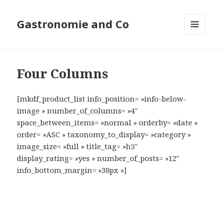
Gastronomie and Co
MENU
ET
WIDGETS
Four Columns
[mkdf_product_list info_position= »info-below-
image » number_of_columns= »4″
space_between_items= »normal » orderby= »date »
order= »ASC » taxonomy_to_display= »category »
image_size= »full » title_tag= »h5″
display_rating= »yes » number_of_posts= »12″
info_bottom_margin= »38px »]