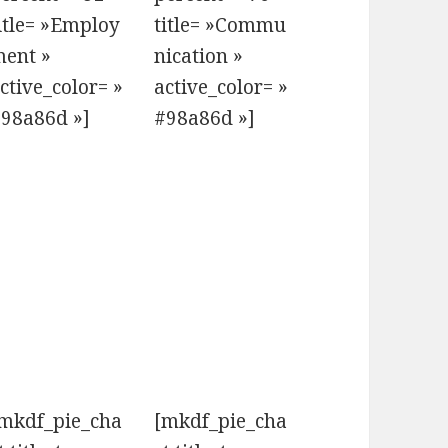
itle= »Employ
title= »Commu
ent »
nication »
ctive_color= »
active_color= »
98a86d »]
#98a86d »]
mkdf_pie_cha
[mkdf_pie_cha