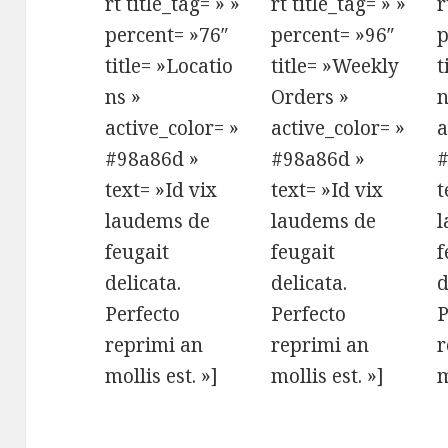
rt title_tag= » »
rt title_tag= » »
r
percent= »76″
percent= »96″
p
title= »Locatio
title= »Weekly
t
ns »
Orders »
n
active_color= »
active_color= »
a
#98a86d »
#98a86d »
#
text= »Id vix
text= »Id vix
t
laudems de
laudems de
l
feugait
feugait
f
delicata.
delicata.
d
Perfecto
Perfecto
P
reprimi an
reprimi an
r
mollis est. »]
mollis est. »]
m