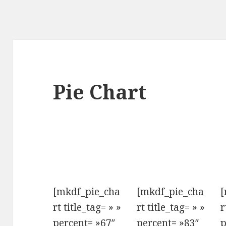
Pie Chart
[mkdf_pie_cha
[mkdf_pie_cha
[
rt title_tag= » »
rt title_tag= » »
r
percent= »67″
percent= »83″
p