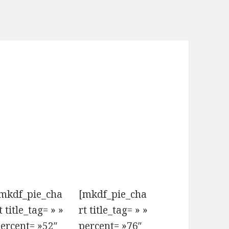
mkdf_pie_cha
[mkdf_pie_cha
t title_tag= » »
rt title_tag= » »
ercent= »52″
percent= »76″