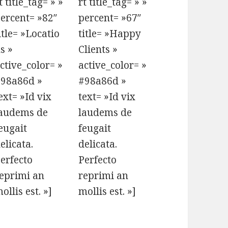
t title_tag= » »
rt title_tag= » »
ercent= »82″
percent= »67″
itle= »Locatio
title= »Happy
s »
Clients »
ctive_color= »
active_color= »
98a86d »
#98a86d »
ext= »Id vix
text= »Id vix
audems de
laudems de
eugait
feugait
elicata.
delicata.
erfecto
Perfecto
eprimi an
reprimi an
ollis est. »]
mollis est. »]