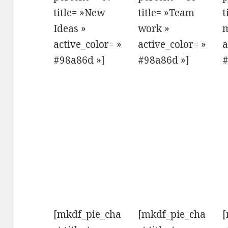
title= »New
title= »Team
t
Ideas »
work »
m
active_color= »
active_color= »
a
#98a86d »]
#98a86d »]
#
[mkdf_pie_cha
[mkdf_pie_cha
[