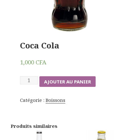
Coca Cola
1,000
CFA
quantité
AJOUTER AU PANIER
de
Coca
Catégorie :
Boissons
Cola
Produits similaires