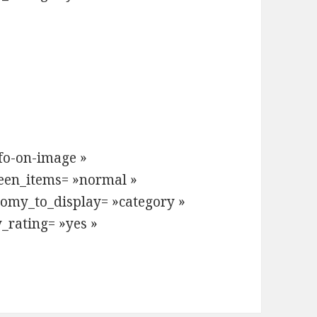
nfo-on-image »
een_items= »normal »
nomy_to_display= »category »
y_rating= »yes »