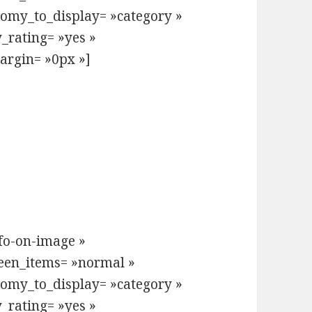
nomy_to_display= »category »
y_rating= »yes »
argin= »0px »]
nfo-on-image »
een_items= »normal »
nomy_to_display= »category »
y_rating= »yes »