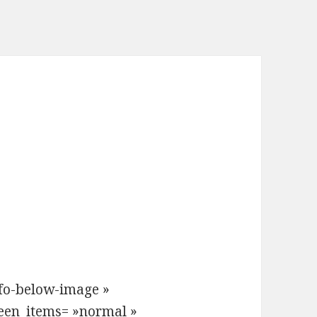
nfo-below-image »
een_items= »normal »