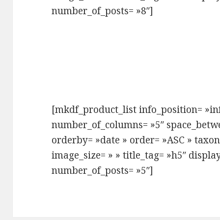
number_of_posts= »8″]
[mkdf_product_list info_position= »i
number_of_columns= »5″ space_betw
orderby= »date » order= »ASC » taxo
image_size= » » title_tag= »h5″ displa
number_of_posts= »5″]