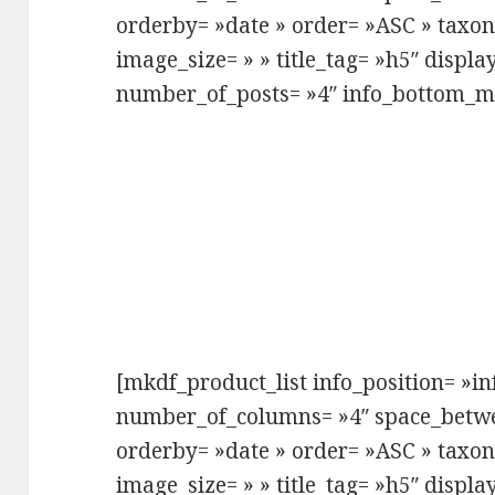
orderby= »date » order= »ASC » taxo
image_size= » » title_tag= »h5″ displa
number_of_posts= »4″ info_bottom_m
[mkdf_product_list info_position= »i
number_of_columns= »4″ space_betw
orderby= »date » order= »ASC » taxo
image_size= » » title_tag= »h5″ displa